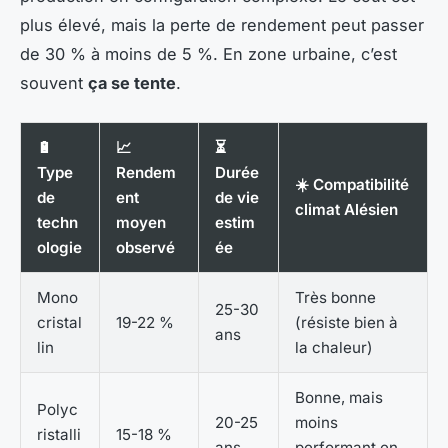
plus élevé, mais la perte de rendement peut passer
de 30 % à moins de 5 %. En zone urbaine, c’est
souvent
ça se tente
.
🔋
📈
⏳
Type
Rendem
Durée
☀️ Compatibilité
de
ent
de vie
climat Alésien
techn
moyen
estim
ologie
observé
ée
Mono
Très bonne
25-30
cristal
19-22 %
(résiste bien à
ans
lin
la chaleur)
Bonne, mais
Polyc
20-25
moins
ristalli
15-18 %
ans
performant en