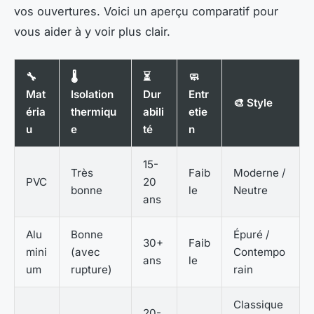
vos ouvertures. Voici un aperçu comparatif pour
vous aider à y voir plus clair.
🔧
🌡️
⏳
🧼
Mat
Isolation
Dur
Entr
🎨 Style
éria
thermiqu
abili
etie
u
e
té
n
15-
Très
Faib
Moderne /
PVC
20
bonne
le
Neutre
ans
Alu
Bonne
Épuré /
30+
Faib
mini
(avec
Contempo
ans
le
um
rupture)
rain
Classique
20-